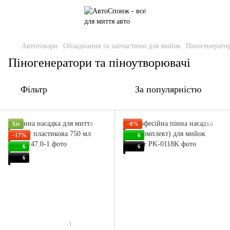
Автотовари
Обладнання та запчастини для мийок
Піногенератор
Піногенератори та піноутворювачі
Фільтр
За популярністю
Хіт
−8%
−17%
6
6
6
6
1