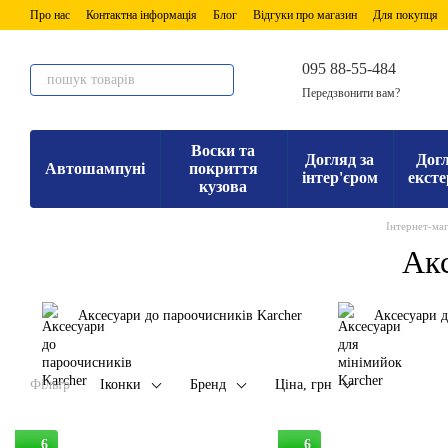
Перейти до основного контенту
Про нас
Контактна інформація
Блог
Відгуки про магазин
Для покупця
095 88-55-484
Передзвонити вам?
Воски та
Догляд за
Догл
Автошампуні
покриття
інтер'єром
ексте
кузова
Інтернет-ма
Акс
Аксесуари до пароочисників Karcher
Аксесуари д
Фільтр
Іконки
Бренд
Ціна, грн
6
6