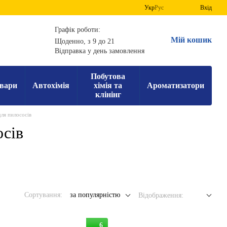
Укр
Рус
Вхід
Графік роботи:
Мій кошик
Щоденно, з 9 до 21
Відправка у день замовлення
Побутова
вари
Автохімія
хімія та
Ароматизатори
клінінг
для пилососів
осів
Сортування:
за популярністю
Відображення:
6