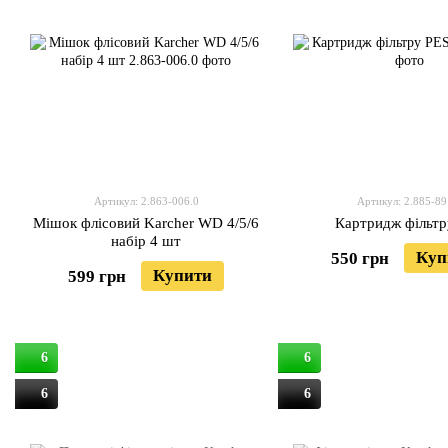
Артикул: 2.863-006.0
Артикул: 2.885-89
Мішок флісовий Karcher WD 4/5/6
Картридж фільтр
набір 4 шт
Куп
550 грн
Купити
599 грн
6
6
6
6