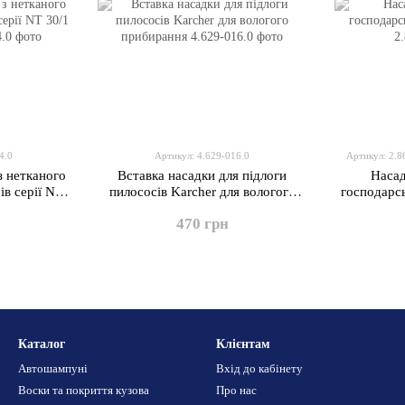
4.0
Артикул: 4.629-016.0
Артикул: 2.8
з нетканого
Вставка насадки для підлоги
Насад
ів серії NT
пилососів Karcher для вологого
господарсь
шт
прибирання
470 грн
Каталог
Клієнтам
Автошампуні
Вхід до кабінету
Воски та покриття кузова
Про нас