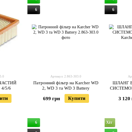
6
6
5.0
Артикул: 2.863-303.0
Ар
ЧАСТИЙ
Патронний фільтр на Karcher WD
ШЛАНГ 
4/5/6
2, WD 3 та WD 3 Battery
СИСТЕМОЮ 
ити
Купити
699 грн
3 120
6
Хіт