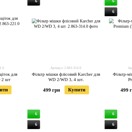
6
6
6
1.0
Артикул: 2.863-314.0
Ар
щіток для
Фільтр мішки флісовий Karcher для
Фільтр-мі
r 2 шт
WD 2/WD 3, 4 шт.
P
ити
Купити
499 грн
499 
6
6
6
6