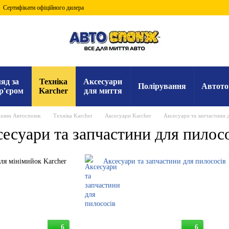
Сертифікати офіційного дилера
яд за
Техніка
Аксесуари
Полірування
Автото
р'єром
Karcher
для миття
газин Автоспонж
Техніка Karcher
Аксесуари Karcher
Аксесуари та запчастини 
есуари та запчастини для пилос
ля мінімийок Karcher
Аксесуари та запчастини для пилососів
6
6