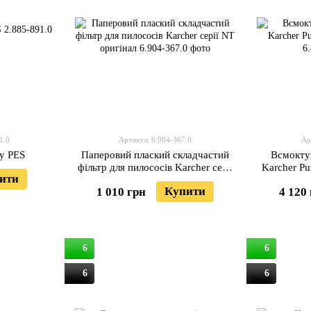
1.0
Артикул: 6.904-367.0
Ар
у PES
Паперовий плаский складчастий
Всмокту
фільтр для пилососів Karcher серії
Karcher Pu
ити
NT оригінал
Купити
1 010 грн
4 120
6
6
6
6