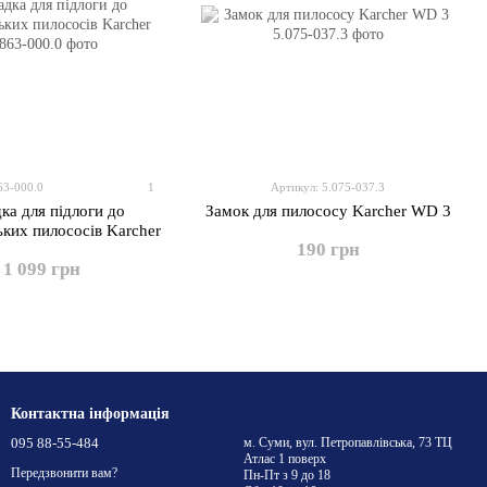
63-000.0
1
Артикул: 5.075-037.3
ка для підлоги до
Замок для пилососу Karcher WD 3
ких пилососів Karcher
190 грн
1 099 грн
Контактна інформація
095 88-55-484
м. Суми, вул. Петропавлівська, 73 ТЦ
Атлас 1 поверх
Передзвонити вам?
Пн-Пт з 9 до 18