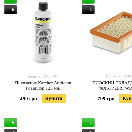
6
6
Артикул: 6.295-873.0
Артикул: 2.863-00
Піногасник Karcher Antifoam
ПЛОСКИЙ СКЛАД
FoamStop 125 мл.
ФІЛЬТР ДЛЯ WD 
Купити
Куп
499 грн
799 грн
6
6