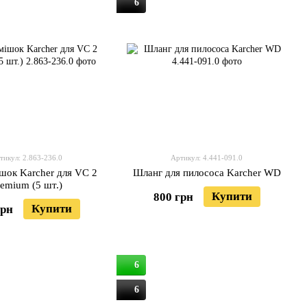
6
тикул: 2.863-236.0
Артикул: 4.441-091.0
шок Karcher для VC 2
Шланг для пилососа Karcher WD
remium (5 шт.)
Купити
800 грн
Купити
грн
6
6