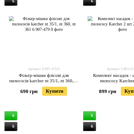
6
6
Артикул: 6.907-479.0
Артикул: 2.863-22
Фільтр-мішки флісові для
Комплект насадок - 
пилососів karcher nt 35/1, nt 360, nt
пилососу Karche
361
Купити
Куп
690 грн
899 грн
6
6
6
6