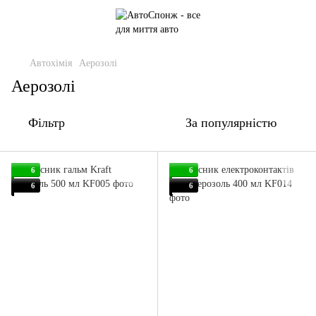
Автохімія
Аерозолі
Аерозолі
Фільтр
За популярністю
6
6
6
6