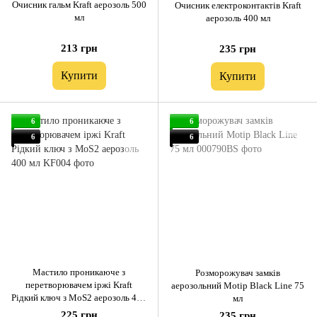
Очисник гальм Kraft аерозоль 500
Очисник електроконтактів Kraft
мл
аерозоль 400 мл
213 грн
235 грн
Купити
Купити
6
6
6
6
Мастило проникаюче з
Розморожувач замків
перетворювачем іржі Kraft
аерозольний Motip Black Line 75
Рідкий ключ з MoS2 аерозоль 400
мл
мл
225 грн
235 грн