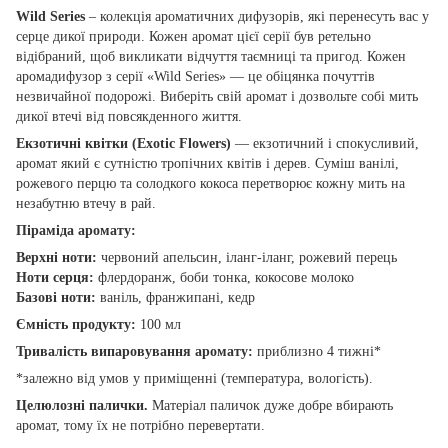
Wild Series
– колекція ароматичних дифузорів, які перенесуть вас у
серце дикої природи. Кожен аромат цієї серії був ретельно
відібраний, щоб викликати відчуття таємниці та пригод. Кожен
аромадифузор з серії «Wild Series» — це обіцянка почуттів
незвичайної подорожі. Виберіть свій аромат і дозвольте собі мить
дикої втечі від повсякденного життя.
Екзотичні квітки (Exotic Flowers)
— екзотичний і спокусливий,
аромат який є сутністю тропічних квітів і дерев. Суміш ванілі,
рожевого перцю та солодкого кокоса перетворює кожну мить на
незабутню втечу в рай.
Піраміда аромату:
Верхні ноти:
червоний апельсин, іланг-іланг, рожевий перець
Ноти серця:
флердоранж, боби тонка, кокосове молоко
Базові ноти:
ваніль, франжипані, кедр
Ємність продукту:
100 мл
Тривалість випаровування аромату:
приблизно 4 тижні*
*залежно від умов у приміщенні (температура, вологість).
Целюлозні палички.
Матеріал паличок дуже добре вбирають
аромат, тому їх не потрібно перевертати.