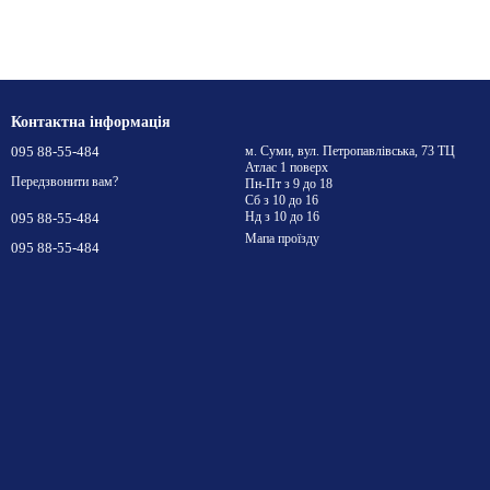
Контактна інформація
095 88-55-484
м. Суми, вул. Петропавлівська, 73 ТЦ
Атлас 1 поверх
Передзвонити вам?
Пн-Пт з 9 до 18
Сб з 10 до 16
Нд з 10 до 16
095 88-55-484
Мапа проїзду
095 88-55-484