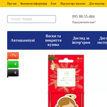
Перейти до основного контенту
Про нас
Контактна інформація
Блог
Відгуки про магазин
Для покупця
095 88-55-484
Передзвонити вам?
Воски та
Догляд за
Догл
Автошампуні
покриття
інтер'єром
ексте
кузова
−7%
6
6