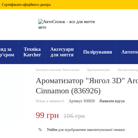
Сертифікати офіційного дилера
яд за
Техніка
Аксесуари
Полірування
Автото
р'єром
Karcher
для миття
Інтернет-магазин Автоспонж
Ароматизатори
Ароматизато
Ароматизатор "Янгол 3D" Ar
Cinnamon (836926)
Немає в наявності
Артикул: 836926
Написати відгук
99 грн
106 грн
Увійти
для відображення накопичувальної знижки
%