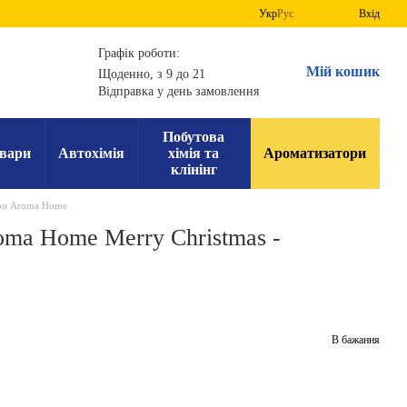
Укр
Рус
Вхід
Графік роботи:
Мій кошик
Щоденно, з 9 до 21
Відправка у день замовлення
Побутова
вари
Автохімія
хімія та
Ароматизатори
клінінг
ри Aroma Home
oma Home Merry Christmas -
В бажання