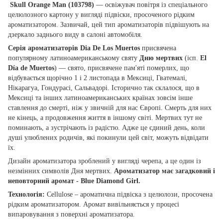
Skull Orange Man (103798)
— освіжувач повітря із спеціального
целюлозного картону у вигляді підвіски, просоченого рідким
ароматизатором. Зазвичай, цей тип ароматизаторів підвішують на
дзеркало заднього виду в салоні автомобіля.
Серія ароматизаторів Dia De Los Muertos
присвячена
популярному латиноамериканському святу
Дню мертвих
(ісп.
El
Día de Muertos
) — свято, присвячене пам'яті померлих, що
відбувається щорічно 1 і 2 листопада в Мексиці, Гватемалі,
Нікарагуа, Гондурасі, Сальвадорі. Історично так склалося, що в
Мексиці та інших латиноамериканських країнах зовсім інше
ставлення до смерті, ніж у звичній для нас Європі. Смерть для них
не кінець, а продовження життя в іншому світі. Мертвих тут не
поминають, а зустрічають із радістю. Адже це єдиний день, коли
душі улюблених родичів, які покинули цей світ, можуть відвідати
їх.
Дизайн ароматизатора зроблений у вигляді черепа, а це один із
незмінних символів Дня мертвих.
Ароматизатор має загадковий і
неповторний аромат -
Blue Diamond Girl
.
Технологія:
Cellulose – ароматична підвіска з целюлози, просочена
рідким ароматизатором. Аромат вивільняється у процесі
випаровування з поверхні ароматизатора.