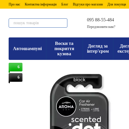
Перейти до основного контенту
Про нас
Контактна інформація
Блог
Відгуки про магазин
Для покупця
095 88-55-484
Передзвонити вам?
Воски та
Догляд за
Догл
Автошампуні
покриття
інтер'єром
ексте
кузова
6
6