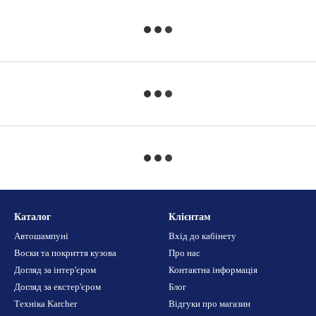
Каталог
Клієнтам
Автошампуні
Вхід до кабінету
Воски та покриття кузова
Про нас
Догляд за інтер'єром
Контактна інформація
Догляд за екстер'єром
Блог
Техніка Karcher
Відгуки про магазин