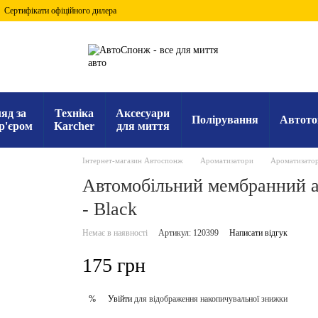
Сертифікати офіційного дилера
яд за
Техніка
Аксесуари
Полірування
Автото
р'єром
Karcher
для миття
Інтернет-магазин Автоспонж
Ароматизатори
Ароматизатор
Автомобільний мембранний а
- Black
Немає в наявності
Артикул: 120399
Написати відгук
175 грн
Увійти
для відображення накопичувальної знижки
%