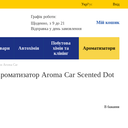
Укр
Рус
Вхід
Графік роботи:
Мій кошик
Щоденно, з 9 до 21
Відправка у день замовлення
Побутова
вари
Автохімія
хімія та
Ароматизатори
клінінг
и Aroma Car
роматизатор Aroma Car Scented Dot
В бажання