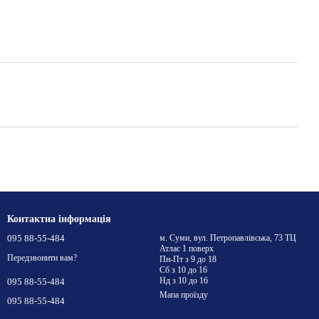
Контактна інформація
095 88-55-484
м. Суми, вул. Петропавлівська, 73 ТЦ
Атлас 1 поверх
Передзвонити вам?
Пн-Пт з 9 до 18
Сб з 10 до 16
Нд з 10 до 16
095 88-55-484
Мапа проїзду
095 88-55-484