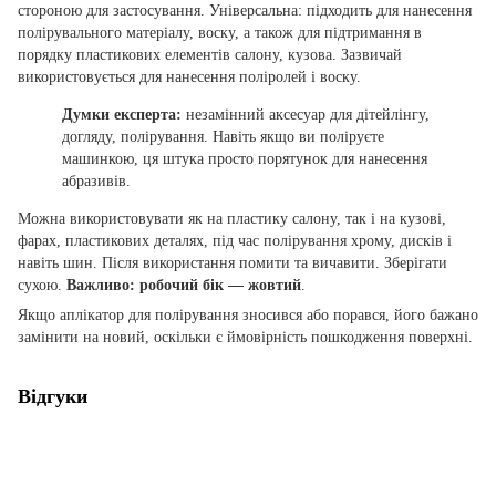
стороною для застосування. Універсальна: підходить для нанесення
полірувального матеріалу, воску, а також для підтримання в
порядку пластикових елементів салону, кузова. Зазвичай
використовується для нанесення поліролей і воску.
Думки експерта:
незамінний аксесуар для дітейлінгу,
догляду, полірування. Навіть якщо ви поліруєте
машинкою, ця штука просто порятунок для нанесення
абразивів.
Можна використовувати як на пластику салону, так і на кузові,
фарах, пластикових деталях, під час полірування хрому, дисків і
навіть шин. Після використання помити та вичавити. Зберігати
сухою.
Важливо: робочий бік — жовтий
.
Якщо аплікатор для полірування зносився або порався, його бажано
замінити на новий, оскільки є ймовірність пошкодження поверхні.
Відгуки