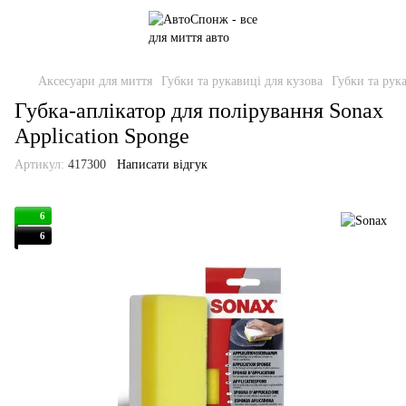
Аксесуари для миття
Губки та рукавиці для кузова
Губки та рук
Губка-аплікатор для полірування Sonax
Application Sponge
Артикул:
417300
Написати відгук
6
6