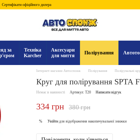
Сертифікати офіційного дилера
яд за
Техніка
Аксесуари
Полірування
Автото
р'єром
Karcher
для миття
Інтернет-магазин Автоспонж
Полірування
Полірувальні кр
Круг для полірування SPTA Fi
Немає в наявності
Артикул: T20
Написати відгук
334 грн
380 грн
Увійти
для відображення накопичувальної знижки
%
Повідомити, коли з'явиться