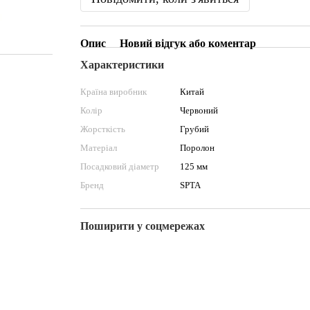
Опис
Новий відгук або коментар
Характеристики
Країна виробник
Китай
Колір
Червоний
Жорсткість
Грубий
Матеріал
Поролон
Посадковий діаметр
125 мм
Бренд
SPTA
Поширити у соцмережах