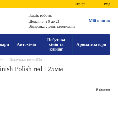
Укр
Рус
Вхід
Графік роботи:
Мій кошик
Щоденно, з 9 до 21
Відправка у день замовлення
Побутова
вари
Автохімія
хімія та
Ароматизатори
клінінг
уги
Полірувальні круги SPTA
nish Polish red 125мм
В бажання