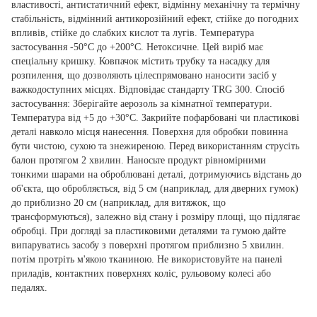
властивості, антистатичний ефект, відмінну механічну та термічну
стабільність, відмінний антикорозійний ефект, стійке до погодних
впливів, стійке до слабких кислот та лугів. Температура
застосування -50°C до +200°C. Нетоксичне. Цей виріб має
спеціальну кришку. Ковпачок містить трубку та насадку для
розпилення, що дозволяють цілеспрямовано наносити засіб у
важкодоступних місцях. Відповідає стандарту TRG 300. Спосіб
застосування: Зберігайте аерозоль за кімнатної температури.
Температура від +5 до +30°C. Закрийте пофарбовані чи пластикові
деталі навколо місця нанесення. Поверхня для обробки повинна
бути чистою, сухою та знежиреною. Перед використанням струсіть
балон протягом 2 хвилин. Наносьте продукт рівномірними
тонкими шарами на оброблювані деталі, дотримуючись відстань до
об'єкта, що обробляється, від 5 см (наприклад, для дверних гумок)
до приблизно 20 см (наприклад, для витяжок, що
трансформуються), залежно від стану і розміру площі, що підлягає
обробці. При догляді за пластиковими деталями та гумою дайте
випаруватись засобу з поверхні протягом приблизно 5 хвилин.
потім протріть м'якою тканиною. Не використовуйте на панелі
приладів, контактних поверхнях коліс, рульовому колесі або
педалях.