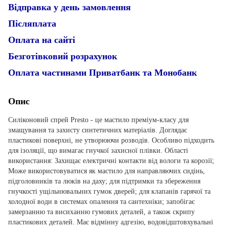
Відправка у день замовлення
Післяплата
Оплата на сайті
Безготівковий розрахунок
Оплата частинами Приватбанк та Монобанк
Опис
Силіконовий спрей Presto - це мастило преміум-класу для
змащування та захисту синтетичних матеріалів. Доглядає
пластикові поверхні, не утворюючи розводів. Особливо підходить
для ізоляції, що вимагає гнучкої захисної плівки. Області
використання: Захищає електричні контакти від вологи та корозії;
Може використовуватися як мастило для направляючих сидінь,
підголовників та люків на даху; для підтримки та збереження
гнучкості ущільнювальних гумок дверей; для клапанів гарячої та
холодної води в системах опалення та сантехніки; запобігає
замерзанню та висиханню гумових деталей, а також скрипу
пластикових деталей. Має відмінну адгезію, водовідштовхувальні