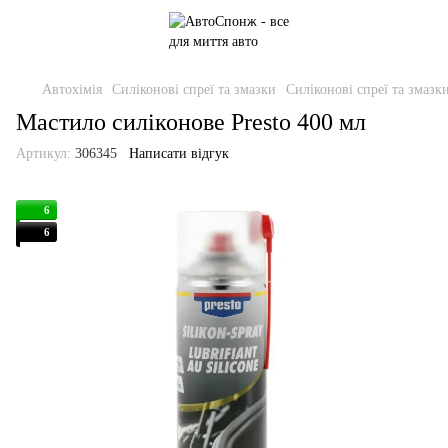
Автохімія
Силіконові спреї та змазки
Силіконові спреї та змазки
Мастило силіконове Presto 400 мл
Артикул:
306345
Написати відгук
6
6