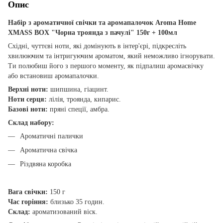
Опис
Набір з ароматичної свічки та аромапалочок Aroma Home
XMASS BOX "Чорна троянда з пачулі" 150г + 100мл
Східні, чуттєві ноти, які домінують в інтер'єрі, підкресліть
хвилюючим та інтригуючим ароматом, який неможливо ігнорувати.
Ти полюбиш його з першого моменту, як підпалиш аромасвічку
або встановиш аромапалочки.
Верхні ноти:
шипшина, гіацинт.
Ноти серця:
лілія, троянда, кипарис.
Базові ноти:
пряні спеції, амбра.
Склад набору:
Ароматичні палички
Ароматична свічка
Різдвяна коробка
Вага свічки:
150 г
Час горіння:
близько 35 годин.
Склад:
ароматизований віск.