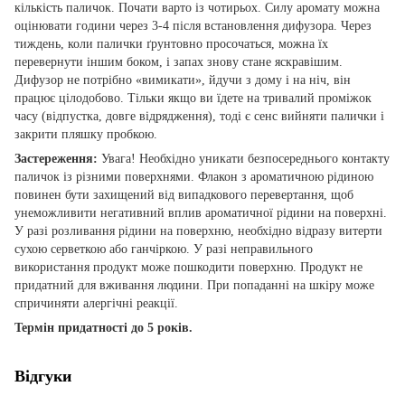
кількість паличок. Почати варто із чотирьох. Силу аромату можна
оцінювати години через 3-4 після встановлення дифузора. Через
тиждень, коли палички ґрунтовно просочаться, можна їх
перевернути іншим боком, і запах знову стане яскравішим.
Дифузор не потрібно «вимикати», йдучи з дому і на ніч, він
працює цілодобово. Тільки якщо ви їдете на тривалий проміжок
часу (відпустка, довге відрядження), тоді є сенс вийняти палички і
закрити пляшку пробкою.
Застереження:
Увага! Необхідно уникати безпосереднього контакту
паличок із різними поверхнями. Флакон з ароматичною рідиною
повинен бути захищений від випадкового перевертання, щоб
унеможливити негативний вплив ароматичної рідини на поверхні.
У разі розливання рідини на поверхню, необхідно відразу витерти
сухою серветкою або ганчіркою. У разі неправильного
використання продукт може пошкодити поверхню. Продукт не
придатний для вживання людини. При попаданні на шкіру може
спричиняти алергічні реакції.
Термін придатності до 5 років.
Відгуки