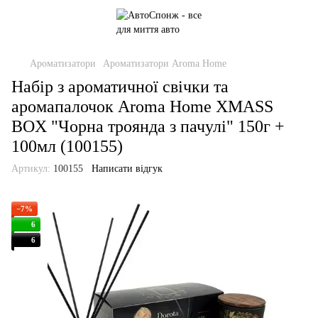
Ароматизатори
Ароматизатори Aroma Home
Набір з ароматичної свічки та
аромапалочок Aroma Home XMASS
BOX "Чорна троянда з пачулі" 150г +
100мл (100155)
Артикул:
100155
Написати відгук
−7%
6
6