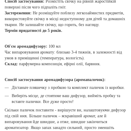
Спосіб застосування:
Розмістіть свічку на рівній жаростійкій
поверхні після чого підпаліть гніт.
Застереження:
Не розміщуйте поблизу легкозаймистих предметів,
використовуйте свічку в місці недоступному для дітей та домашніх
тварин. Не залишайте свічку, що горить, без нагляду.
Термін придатності до 5 років.
Об'єм аромадифузору:
100 мл
Час випаровування аромату: близько 3-4 тижнів, в залежності від
умов в приміщенні (температура, вологість).
Склад:
парфумерна композиція, ефірні олії, барвник.
Спосіб застосування аромадифузора (аромапалочок):
Дістаньте пляшечку з пробкою та комплект паличок із коробки.
Виберіть місце, де стоятиме ваш дифузор, вийміть пробку та
вставте палички. Все дуже просто!
Скільки паличок поставити - вирішуєте ви, налаштовуючи дифузор
під свій нюх. Більше паличок – яскравіший аромат, але й
випаровування йде швидше, а отже, швидше закінчиться
ароматизатор. Якщо запах занадто сильний, просто зменшіть