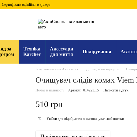
Сертифікати офіційного дилера
яд за
Техніка
Аксесуари
Полірування
Автото
р'єром
Karcher
для миття
Інтернет-магазин Автоспонж
Догляд за екстер'єром
Очищенн
Очищувач слідів комах Viem 
Немає в наявності
Артикул: 014225.15
Написати відгук
510 грн
Увійти
для відображення накопичувальної знижки
%
Повідомити, коли з'явиться