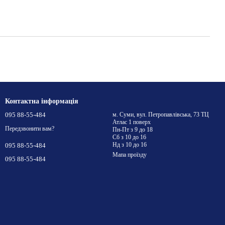
Контактна інформація
095 88-55-484
м. Суми, вул. Петропавлівська, 73 ТЦ
Атлас 1 поверх
Передзвонити вам?
Пн-Пт з 9 до 18
Сб з 10 до 16
Нд з 10 до 16
095 88-55-484
Мапа проїзду
095 88-55-484