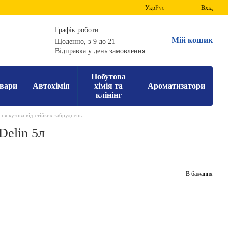
Укр
Рус
Вхід
Графік роботи:
Мій кошик
Щоденно, з 9 до 21
Відправка у день замовлення
Побутова
вари
Автохімія
хімія та
Ароматизатори
клінінг
я кузова від стійких забруднень
Delin 5л
В бажання