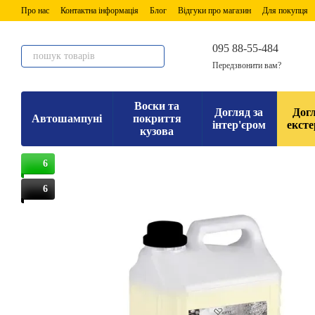
Перейти до основного контенту
Про нас
Контактна інформація
Блог
Відгуки про магазин
Для покупця
095 88-55-484
Передзвонити вам?
Воски та
Догляд за
Догл
Автошампуні
покриття
інтер'єром
ексте
кузова
6
6