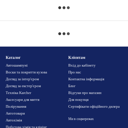
Каталог
Клієнтам
Автошампуні
Вхід до кабінету
Воски та покриття кузова
Про нас
Догляд за інтер'єром
Контактна інформація
Догляд за екстер'єром
Блог
Техніка Karcher
Відгуки про магазин
Аксесуари для миття
Для покупця
Полірування
Сертифікати офіційного дилера
Автотовари
Ми в соцмережах
Автохімія
Побутова хімія та клінінг