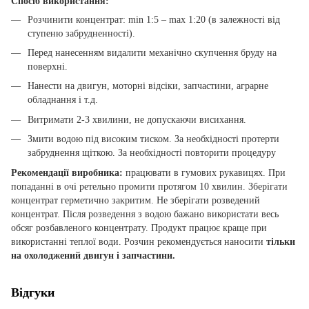
Спосіб використання:
Розчинити концентрат: min 1:5 – max 1:20 (в залежності від
ступеню забрудненності).
Перед нанесенням видалити механічно скупчення бруду на
поверхні.
Нанести на двигун, моторні відсіки, запчастини, аграрне
обладнання і т.д.
Витримати 2-3 хвилини, не допускаючи висихання.
Змити водою під високим тиском. За необхідності протерти
забруднення щіткою. За необхідності повторити процедуру
Рекомендації виробника:
працювати в гумових рукавицях. При
попаданні в очі ретельно промити протягом 10 хвилин. Зберігати
концентрат герметично закритим. Не зберігати розведений
концентрат. Після розведення з водою бажано використати весь
обсяг розбавленого концентрату. Продукт працює краще при
використанні теплої води. Розчин рекомендується наносити
тільки
на охолоджений двигун і запчастини.
Відгуки