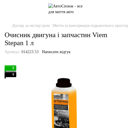
Догляд за екстер'єром
Миття та консервація підкапотного просто
Очисник двигуна і запчастин Viem
Stepan 1 л
Артикул:
014223.53
Написати відгук
6
6