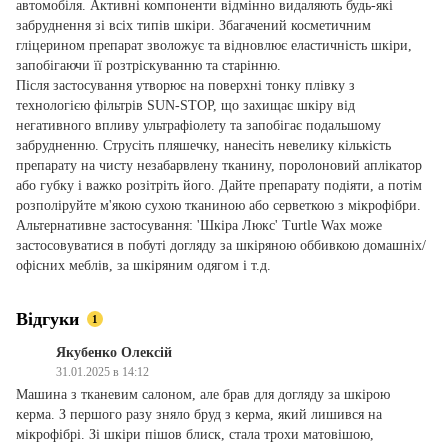
автомобіля. Активні компоненти відмінно видаляють будь-які
забруднення зі всіх типів шкіри. Збагачений косметичним
гліцерином препарат зволожує та відновлює еластичність шкіри,
запобігаючи її розтріскуванню та старінню.
Після застосування утворює на поверхні тонку плівку з
технологією фільтрів SUN-STOP, що захищає шкіру від
негативного впливу ультрафіолету та запобігає подальшому
забрудненню. Струсіть пляшечку, нанесіть невелику кількість
препарату на чисту незабарвлену тканину, поролоновий аплікатор
або губку і важко розітріть його. Дайте препарату подіяти, а потім
розполіруйте м'якою сухою тканиною або серветкою з мікрофібри.
Альтернативне застосування: 'Шкіра Люкс' Turtle Wax може
застосовуватися в побуті догляду за шкіряною оббивкою домашніх/
офісних меблів, за шкіряним одягом і т.д.
Відгуки
1
Якубенко Олексій
31.01.2025 в 14:12
Машина з тканевим салоном, але брав для догляду за шкірою
керма. З першого разу зняло бруд з керма, який лишився на
мікрофібрі. Зі шкіри пішов блиск, стала трохи матовішою,