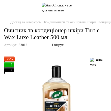
Догляд за інтер'єром
Кондиціонери та очищувачі шкіри
Кондиці
Очисник та кондиціонер шкіри Turtle
Wax Luxe Leather 500 мл
Артикул:
53012
1 відгук
−26%
6
6