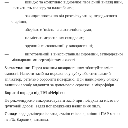
швидко та ефективно відновлює первісний вигляд шин,
насиченість кольору та надає блиск;
захищає поверхню від розтріскування, передчасного
старіння;
зберігає м’якість та еластичність гуми;
не містить агресивних складових;
зручний та економний у використанні;
виготовлений з використанням сировини, затвердженої
міжнародними сертифікатами якості.
Застосування:
Перед кожним використанням збовтуйте вміст
ємності. Нанести засіб на поролонову губку або спеціальний
аплікатор, ретельно обробити поверхню. При надмірному блиску
залишки засобу видалити за допомогою серветки з мікрофібри.
Корисні поради від ТМ «Helpix»:
Не рекомендуємо використовувати засіб при поїздках за місто по
ґрунтовій дорозі, задля попередження налипання пилу.
Склад:
вода демінералізована, суміш гліколів, аніонні ПАР менш
як 5%, барвник, запашка.