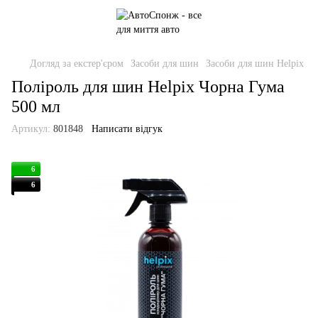
Догляд за екстер'єром
Засоби для шин
Засоби для шин Helpix
Поліроль для шин Helpix Чорна Гума
500 мл
Артикул:
801848
Написати відгук
6
6