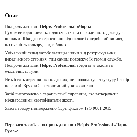
Опис
Поліроль для шин
Helpix Professional «Чорна
Гума»
використовується для очистки та періодичного догляду за
шинами. Швидко та ефективно відновлює їх первісний вигляд,
насиченість кольору, надає блиск.
Унікальний склад засобу захищає шини від розтріскування,
передчасного старіння, тим самим подовжує їх термін служби.
Поліроль для шин
Helpix Professional
зберігає м’якість та
еластичність гуми.
Не містить агресивних складових, не пошкоджує структуру і колір
поверхні. Зручний та економний у використанні.
Засіб виготовлено з європейської сировини, яка затверджена
міжнародними сертифікатами якості.
Якість товару підтверджено Сертифікатом ISO 9001:2015.
Переваги засобу - поліроль для шин
Helpix Professional «Чорна
Гума»
: