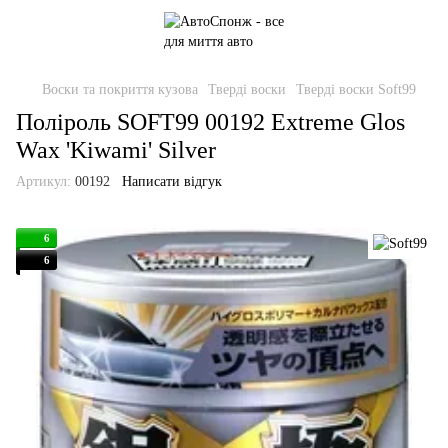
Воски та покриття кузова
Тверді воски
Тверді воски Soft99
Поліроль SOFT99 00192 Extreme Glos
Wax 'Kiwami' Silver
Артикул:
00192
Написати відгук
6
6