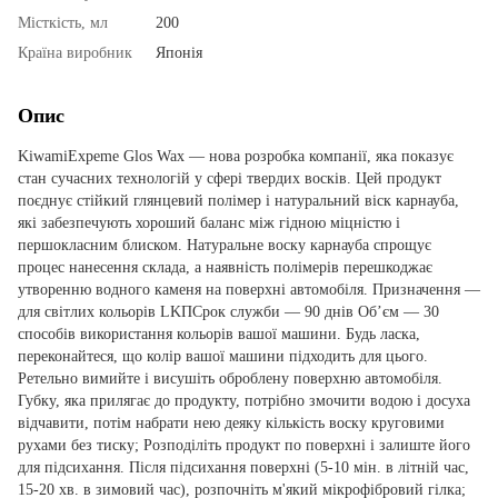
Місткість, мл
200
Країна виробник
Японія
Опис
KiwamiExpeme Glos Wax — нова розробка компанії, яка показує
стан сучасних технологій у сфері твердих восків. Цей продукт
поєднує стійкий глянцевий полімер і натуральний віск карнауба,
які забезпечують хороший баланс між гідною міцністю і
першокласним блиском. Натуральне воску карнауба спрощує
процес нанесення склада, а наявність полімерів перешкоджає
утворенню водного каменя на поверхні автомобіля. Призначення —
для світлих кольорів LKПСрок служби — 90 днів Об’єм — 30
способів використання кольорів вашої машини. Будь ласка,
переконайтеся, що колір вашої машини підходить для цього.
Ретельно вимийте і висушіть оброблену поверхню автомобіля.
Губку, яка прилягає до продукту, потрібно змочити водою і досуха
відчавити, потім набрати нею деяку кількість воску круговими
рухами без тиску; Розподіліть продукт по поверхні і залиште його
для підсихання. Після підсихання поверхні (5-10 мін. в літній час,
15-20 хв. в зимовий час), розпочніть м'який мікрофібровий гілка;