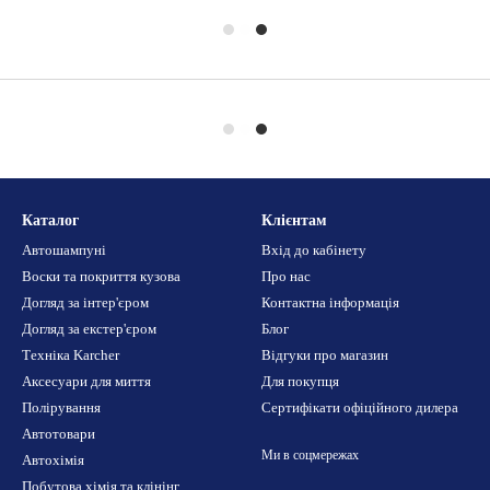
Каталог
Клієнтам
Автошампуні
Вхід до кабінету
Воски та покриття кузова
Про нас
Догляд за інтер'єром
Контактна інформація
Догляд за екстер'єром
Блог
Техніка Karcher
Відгуки про магазин
Аксесуари для миття
Для покупця
Полірування
Сертифікати офіційного дилера
Автотовари
Ми в соцмережах
Автохімія
Побутова хімія та клінінг