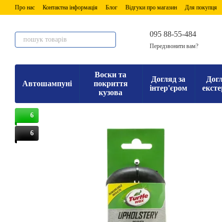
Перейти до основного контенту
Про нас
Контактна інформація
Блог
Відгуки про магазин
Для покупця
095 88-55-484
Передзвонити вам?
Воски та
Догляд за
Догл
Автошампуні
покриття
інтер'єром
ексте
кузова
6
6