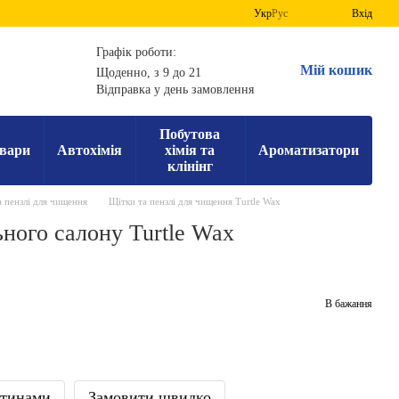
Укр
Рус
Вхід
Графік роботи:
Мій кошик
Щоденно, з 9 до 21
Відправка у день замовлення
Побутова
вари
Автохімія
хімія та
Ароматизатори
клінінг
 пензлі для чищення
Щітки та пензлі для чищення Turtle Wax
ного салону Turtle Wax
В бажання
стинами
Замовити швидко