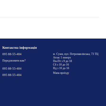
Контактна інформація
095 88-55-484
м. Суми, вул. Петропавлівська, 73 ТЦ
Атлас 1 поверх
Передзвонити вам?
Пн-Пт з 9 до 18
Сб з 10 до 16
Нд з 10 до 16
095 88-55-484
Мапа проїзду
095 88-55-484