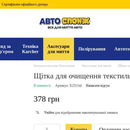
Сертифікати офіційного дилера
яд за
Техніка
Аксесуари
Полірування
Автото
р'єром
Karcher
для миття
Інтернет-магазин Автоспонж
Аксесуари для миття
Щітки та
Щітка для очищення текстиль
В наявності
Артикул: X2511td
Написати відгук
378 грн
Увійти
для відображення накопичувальної знижки
%
Купити
Оплатити ча