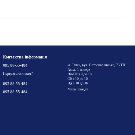
Контактна інформація
095 88-55-484
м. Суми, вул. Петропавлівська, 73 ТЦ
Атлас 1 поверх
Передзвонити вам?
Пн-Пт з 9 до 18
Сб з 10 до 16
Нд з 10 до 16
095 88-55-484
Мапа проїзду
095 88-55-484