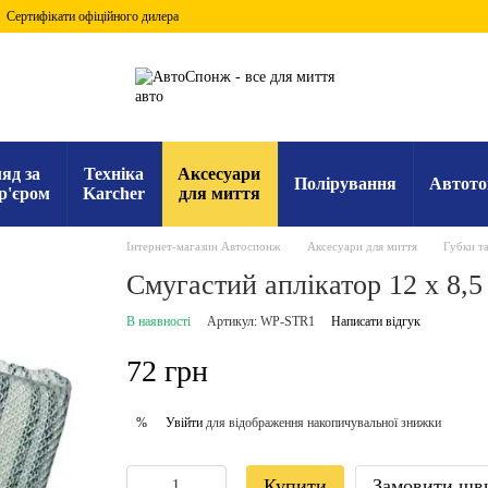
Сертифікати офіційного дилера
яд за
Техніка
Аксесуари
Полірування
Автото
р'єром
Karcher
для миття
Інтернет-магазин Автоспонж
Аксесуари для миття
Губки та
Смугастий аплікатор 12 х 8,5
В наявності
Артикул: WP-STR1
Написати відгук
72 грн
Увійти
для відображення накопичувальної знижки
%
Купити
Замовити шв