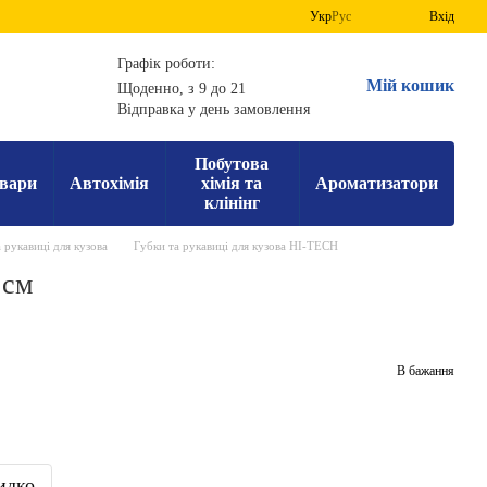
Укр
Рус
Вхід
Графік роботи:
Мій кошик
Щоденно, з 9 до 21
Відправка у день замовлення
Побутова
вари
Автохімія
хімія та
Ароматизатори
клінінг
 рукавиці для кузова
Губки та рукавиці для кузова HI-TECH
 см
В бажання
идко