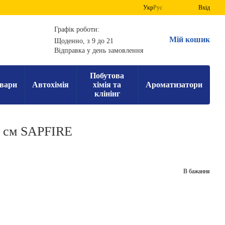
Укр
Рус
Вхід
Графік роботи:
Мій кошик
Щоденно, з 9 до 21
Відправка у день замовлення
Побутова
вари
Автохімія
хімія та
Ароматизатори
клінінг
0 см SAPFIRE
В бажання