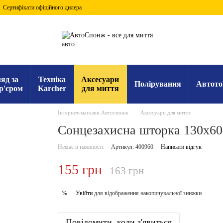
Сертифікати офіційного дилера
яд за
Техніка
Аксесуари
Полірування
Автото
р'єром
Karcher
для миття
Інтернет-магазин Автоспонж
Аксесуари для миття
Сонцезахисна шторка 130x6
Немає в наявності
Артикул: 400960
Написати відгук
155 грн
163 грн
Увійти
для відображення накопичувальної знижки
%
Повідомити, коли з'явиться