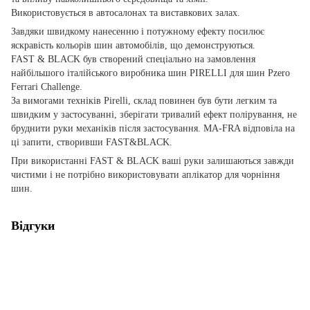
Використовується в автосалонах та виставкових залах.
Завдяки швидкому нанесенню і потужному ефекту посилює
яскравість кольорів шин автомобілів, що демонструються.
FAST & BLACK був створений спеціально на замовлення
найбільшого італійського виробника шин PIRELLI для шин Pzero
Ferrari Challenge.
За вимогами техніків Pirelli, склад повинен був бути легким та
швидким у застосуванні, зберігати тривалий ефект полірування, не
бруднити руки механіків після застосування. MA-FRA відповіла на
ці запити, створивши FAST&BLACK.
При використанні FAST & BLACK ваші руки залишаються завжди
чистими і не потрібно використовувати аплікатор для чорніння
шин.
Відгуки