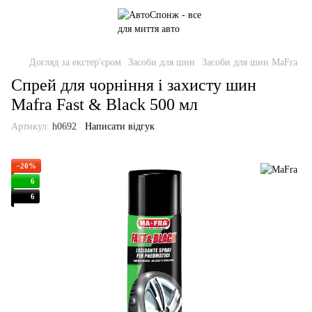
Догляд за екстер'єром
Засоби для шин
Засоби для шин MaFra
Спрей для чорніння і захисту шин
Mafra Fast & Black 500 мл
Артикул:
h0692
Написати відгук
−20%
6
6