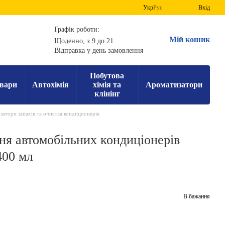
Укр
Рус
Вхід
Графік роботи:
Мій кошик
Щоденно, з 9 до 21
Відправка у день замовлення
Побутова
вари
Автохімія
хімія та
Ароматизатори
клінінг
затори запахів та очистка кондиционерів
ня автомобільних кондиціонерів
400 мл
В бажання