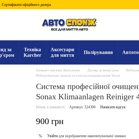
Сертифікати офіційного дилера
яд за
Техніка
Аксесуари
Полірування
Автото
р'єром
Karcher
для миття
Інтернет-магазин Автоспонж
Догляд за інтер'єром
Нейтралі
Нейтралізатори запахів та очистка кондиционерів Sonax
Система професійної очищен
Sonax Klimaanlagen Reiniger 
Немає в наявності
Артикул: 324300
Написати відгук
900 грн
Увійти
для відображення накопичувальної знижки
%