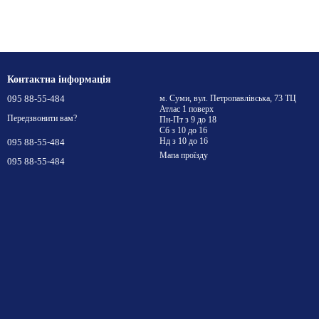
Контактна інформація
095 88-55-484
м. Суми, вул. Петропавлівська, 73 ТЦ
Атлас 1 поверх
Передзвонити вам?
Пн-Пт з 9 до 18
Сб з 10 до 16
Нд з 10 до 16
095 88-55-484
Мапа проїзду
095 88-55-484