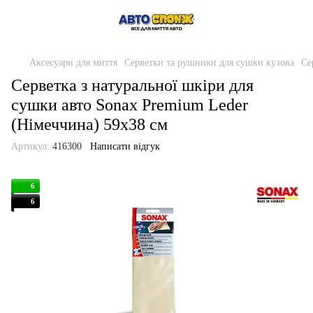
Аксесуари для миття
Серветки та рушники для сушки кузова
Се
Серветка з натуральної шкіри для
сушки авто Sonax Premium Leder
(Німеччина) 59x38 см
Артикул:
416300
Написати відгук
6
6