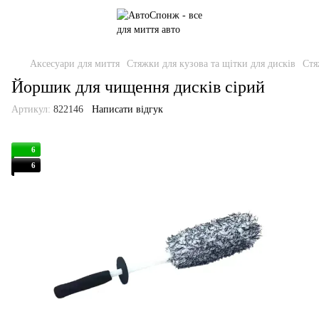
Аксесуари для миття
Стяжки для кузова та щітки для дисків
Стя
Йоршик для чищення дисків сірий
Артикул:
822146
Написати відгук
6
6