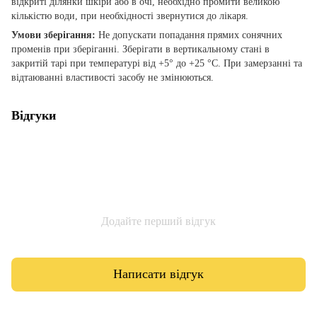
відкриті ділянки шкіри або в очі, необхідно промити великою
кількістю води, при необхідності звернутися до лікаря.
Умови зберігання:
Не допускати попадання прямих сонячних
променів при зберіганні. Зберігати в вертикальному стані в
закритій тарі при температурі від +5° до +25 °С. При замерзанні та
відтаюванні властивості засобу не змінюються.
Відгуки
Додайте перший відгук
Написати відгук