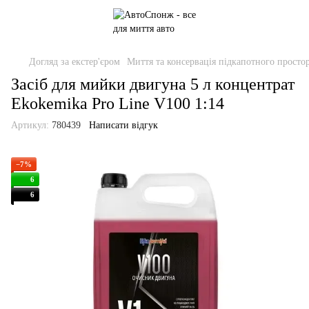
Догляд за екстер'єром
Миття та консервація підкапотного просто
Засіб для мийки двигуна 5 л концентрат
Ekokemika Pro Line V100 1:14
Артикул:
780439
Написати відгук
−7%
6
6