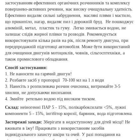
застосуванням ефективних органічних розчинників та комплексу
поверхнево-активних речовин, має високу очищувальну здатність.
Ефективно видаляє сильні забруднення, масляні плями і мастило,
що прикипіло, нагар, видаляє пил і дорожній бруд. Не пошкоджує
алюміній, метал, пластик та гуму. Легко змивається водою, не
залишає слідів жирної плівки та розводів. Рекомендується
використовувати кілька разів на рік, після ремонту двигуна, при
передпродажній підготовці автомобіля. Може бути використаний
для очищення двигунів мотоциклів, човнів, сільгосптехніки, а
також промислового обладнання.
Спосіб застосування:
1. Не наносити на гарячий двигун!
2. Розбавте засіб у пропорції 70-100 мл на 1 л води
3. Нанесіть з розпилювача розчин очисника, витримайте 3-5
хвилин, не допускаючи висихання.
4. Змийте ретельно водою під високим тиском.
Склад:
неіногенні ПАР 5 - 15%, полікарбоксилати <5%, лужні
компоненти 5 - 15%, інгібітор корозії, барвник, вода підготовлена.
Заcтережні заходи:
Зберігати в недоступному для дітей місці! Не
вживати в їжу! Працювати з використанням засобів
індивідуального захисту шкіри та очей. У разі попадання на