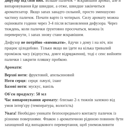
дифузор під свій нюх.
Більше паличок – яскравіший аромат, але й
випаровування йде швидше, а отже, швидше закінчиться
ароматизатор. Якщо запах занадто сильний, просто зменшуємо
частину паличок. Почати варто із чотирьох. Силу аромату можна
оцінювати години через 3-4 після встановлення дифузора. Через
тиждень, коли палички ґрунтовно просочаться, можна їх
перевернути, і запах знову стане яскравішим.
Дифузор
не потрібно «вимикати»
, йдучи з дому і на ніч, він
працює цілодобово. Тільки якщо ви їдете на кілька тривалий
проміжок часу (відпустка, довге відрядження), тоді є сенс вийняти
палички і закрити пляшку пробкою.
Аромати:
Верхні ноти:
фруктовий, апельсиновий
Ноти серця:
серця: пачулі, іланг
Базові ноти:
мускус, ваніль
Об'єм продукту: 50 мл
Час випаровування аромату:
близько 2-х тижнів залежно від
умов інтер'єру (температура, вологість)
Увага!
Необхідно уникати безпосереднього контакту паличок із
різними поверхнями. Флакон з ароматичною рідиною повинен бути
захищений від випадкового перевертання, щоб унеможливити