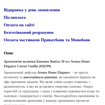
Відправка у день замовлення
Післяплата
Оплата на сайті
Безготівковий розрахунок
Оплата частинами Приватбанк та Монобанк
Опис
Ароматичні палички Бавовна Ваніль 50 мл Aroma Home
Elegance Cotton Vanilla (836599)
Ароматичний дифузор
Aroma Home Elegance
– це просте,
витончене та
довготривале рішення
, як наповнити будинок чи
офіс приємним запахом. Він являє собою скляну пляшечку з
ароматичністю, в яку ви вставляєте очеретяні палички. Очерет
пористий за структурою, і запах з пляшечки піднімається вгору по
паличках і поширюється у повітрі. Насолоджуйтесь приємними та
ненав'язливими ароматами у вашому приміщенні протягом