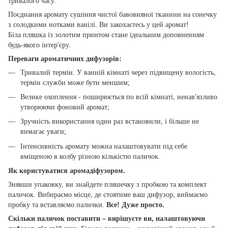
тривалого часу.
Поєднання аромату сушіння чистої бавовняної тканини на сонечку
з солодкими нотками ванілі. Ви закохаєтесь у цей аромат!
Біла пляшка із золотим принтом стане ідеальним доповненням
будь-якого інтер'єру.
Переваги ароматичних дифузорів:
Тривалий термін. У ванній кімнаті через підвищену вологість,
термін служби може бути меншим;
Велике охоплення - поширюється по всій кімнаті, ненав'язливо
утворюючи фоновий аромат;
Зручність використання один раз встановили, і більше не
вимагає уваги;
Інтенсивність аромату можна налаштовувати під себе
вміщеною в колбу різною кількістю паличок.
Як користуватися аромадіфузором.
Знявши упаковку, ви знайдете пляшечку з пробкою та комплект
паличок. Вибираємо місце, де стоятиме ваш дифузор, виймаємо
пробку та вставляємо палички.
Все! Дуже просто.
Скільки паличок поставити – вирішуєте ви, налаштовуючи