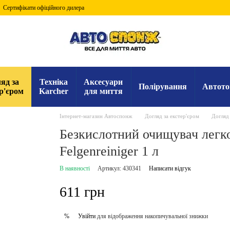
Сертифікати офіційного дилера
яд за
Техніка
Аксесуари
Полірування
Автото
р'єром
Karcher
для миття
Інтернет-магазин Автоспонж
Догляд за екстер'єром
Догляд
Безкислотний очищувач легк
Felgenreiniger 1 л
В наявності
Артикул: 430341
Написати відгук
611 грн
Увійти
для відображення накопичувальної знижки
%