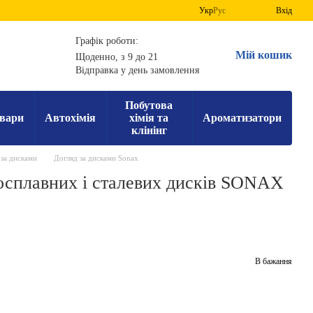
Укр
Рус
Вхід
Графік роботи:
Мій кошик
Щоденно, з 9 до 21
Відправка у день замовлення
Побутова
вари
Автохімія
хімія та
Ароматизатори
клінінг
 за дисками
Догляд за дисками Sonax
осплавних і сталевих дисків SONAX
В бажання