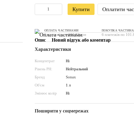
Купити
Оплатити ча
ОПЛАТА ЧАСТИНАМИ
ПОКУПКА ЧАСТИН
6 платежів по 101.83 грн
6 платежів по 101.
Опис
Новий відгук або коментар
Характеристики
Концентрат
Ні
Рівень PН:
Нейтральний
Бренд
Sonax
Об'єм
1 л
Змінює колір
Ні
Поширити у соцмережах