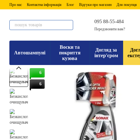
Перейти до основного контенту
Про нас
Контактна інформація
Блог
Відгуки про магазин
Для покупця
095 88-55-484
Передзвонити вам?
Воски та
Догляд за
Догл
Автошампуні
покриття
інтер'єром
ексте
кузова
6
6