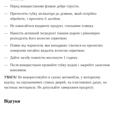
Перед використанням флакон добре струсіть.
Притисніть губку аплікатора до ділянки, який потрібно
обробити, і просочіть її засобом.
Не намагайтеся видавити продукт, стискаючи пляшку.
Нанесіть активний інгредієнт тонким шаром і рівномірно
розподіліть його вологою серветкою.
Плями від чорнителя, яки випадково з'вилися на прилеглих
поверхнях негайно видаліть вологою серветкою.
Дайте засобу повністю висохнути 1 годину.
Після використання промийте губку водою і закрийте захисним
ковпачком.
УВАГА!
Не використовуйте в салоні автомобіля, у моторному
відсіку, на ущільнюючих гумках дверей, на пластикових дахах, на
частинах мотоцикла. Не допускайте замерзання продукту.
Відгуки