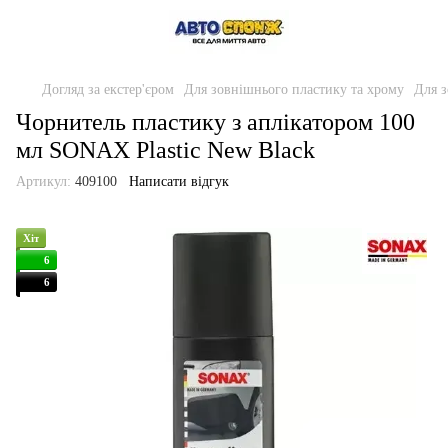
Догляд за екстер'єром
Для зовнішнього пластику та хрому
Для з
Чорнитель пластику з аплікатором 100
мл SONAX Plastic New Black
Артикул:
409100
Написати відгук
Хіт
6
6