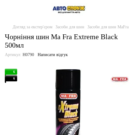
Догляд за екстер'єром
Засоби для шин
Засоби для шин MaFra
Чорніння шин Ma Fra Extreme Black
500мл
Артикул:
H0790
Написати відгук
6
6