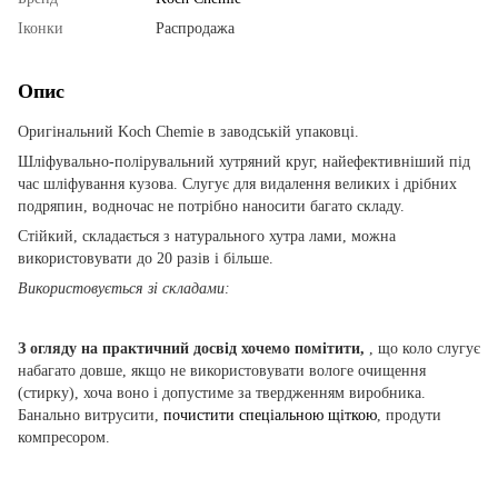
Іконки
Распродажа
Опис
Оригінальний Koch Chemie в заводській упаковці.
Шліфувально-полірувальний хутряний круг, найефективніший під
час шліфування кузова. Слугує для видалення великих і дрібних
подряпин, водночас не потрібно наносити багато складу.
Стійкий, складається з натурального хутра лами, можна
використовувати до 20 разів і більше.
Використовується зі складами:
З огляду на практичний досвід хочемо помітити,
, що коло слугує
набагато довше, якщо не використовувати вологе очищення
(стирку), хоча воно і допустиме за твердженням виробника.
Банально витрусити,
почистити спеціальною щіткою
, продути
компресором.