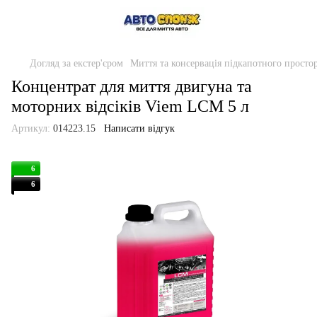
Догляд за екстер'єром
Миття та консервація підкапотного просто
Концентрат для миття двигуна та
моторних відсіків Viem LCM 5 л
Артикул:
014223.15
Написати відгук
6
6