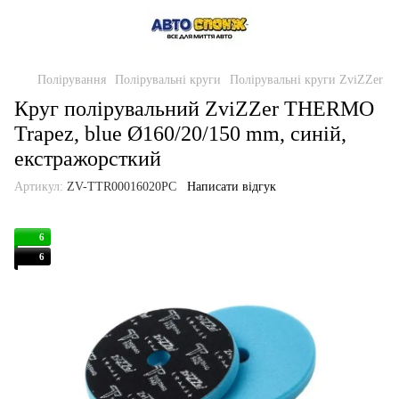
Полірування
Полірувальні круги
Полірувальні круги ZviZZer
Круг полірувальний ZviZZer THERMO
Trapez, blue Ø160/20/150 mm, синій,
екстражорсткий
Артикул:
ZV-TTR00016020PC
Написати відгук
6
6