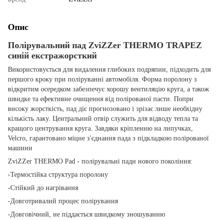
Опис
Полірувальний пад ZviZZer THERMO TRAPEZ
синій екстражорсткий
Використовується для видалення глибоких подряпин, підходить для
першого кроку при поліруванні автомобіля. Форма поролону з
відкритим осередком забезпечує хорошу вентиляцію круга, а також
швидке та ефективне очищення від полірованої пасти. Попри
високу жорсткість, пад діє прогнозовано і зрізає лише необхідну
кількість лаку. Центральний отвір служить для відводу тепла та
кращого центрування круга. Завдяки кріпленню на липучках,
Velcro, гарантовано міцне з'єднання пада з підкладкою полірованої
машини
ZviZZer THERMO Pad - полірувальні пади нового покоління:
-Термостійка структура поролону
-Стійкий до нагрівання
-Довготривалий процес полірування
-Довговічний, не піддається швидкому зношуванню