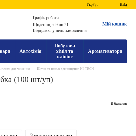
Укр
Рус
Вхід
Графік роботи:
Мій кошик
Щоденно, з 9 до 21
Відправка у день замовлення
Побутова
вари
Автохімія
хімія та
Ароматизатори
клінінг
 пензлі для чищення
Щітки та пензлі для чищення HI-TECH
бка (100 шт/уп)
В бажання
стинами
Замовити швидко