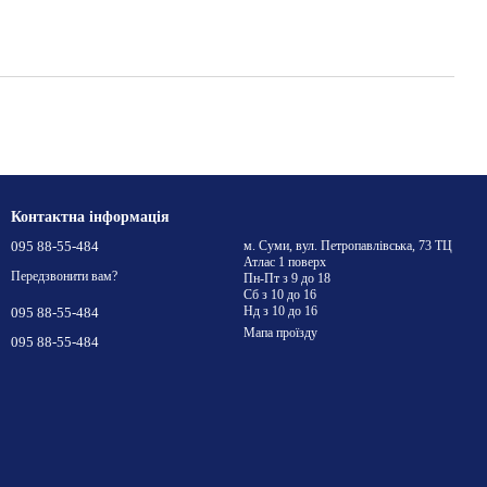
Контактна інформація
095 88-55-484
м. Суми, вул. Петропавлівська, 73 ТЦ
Атлас 1 поверх
Передзвонити вам?
Пн-Пт з 9 до 18
Сб з 10 до 16
Нд з 10 до 16
095 88-55-484
Мапа проїзду
095 88-55-484