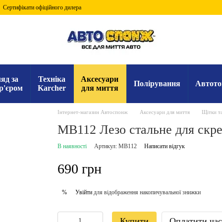
Сертифікати офіційного дилера
яд за
Техніка
Аксесуари
Полірування
Автото
р'єром
Karcher
для миття
Інтернет-магазин Автоспонж
Аксесуари для миття
Щітки та
MB112 Лезо стальне для скре
В наявності
Артикул: MB112
Написати відгук
690 грн
Увійти
для відображення накопичувальної знижки
%
Купити
Оплатити ча