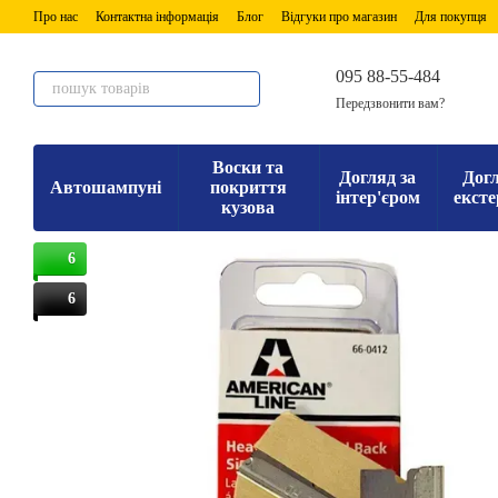
Перейти до основного контенту
Про нас
Контактна інформація
Блог
Відгуки про магазин
Для покупця
095 88-55-484
Передзвонити вам?
Воски та
Догляд за
Догл
Автошампуні
покриття
інтер'єром
ексте
кузова
6
6