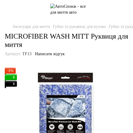
Аксесуари для миття
Губки та рукавиці для кузова
Губки та рук
MICROFIBER WASH MITT Руквиця для
миття
Артикул:
TF13
Написати відгук
−5%
6
6