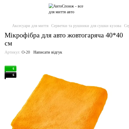
Аксесуари для миття
Серветки та рушники для сушки кузова
Се
Мікрофібра для авто жовтогаряча 40*40
см
Артикул:
O-20
Написати відгук
6
6