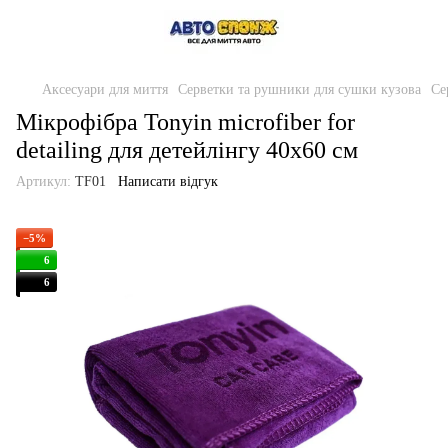
Аксесуари для миття
Серветки та рушники для сушки кузова
Се
Мікрофібра Tonyin microfiber for
detailing для детейлінгу 40x60 см
Артикул:
TF01
Написати відгук
−5%
6
6