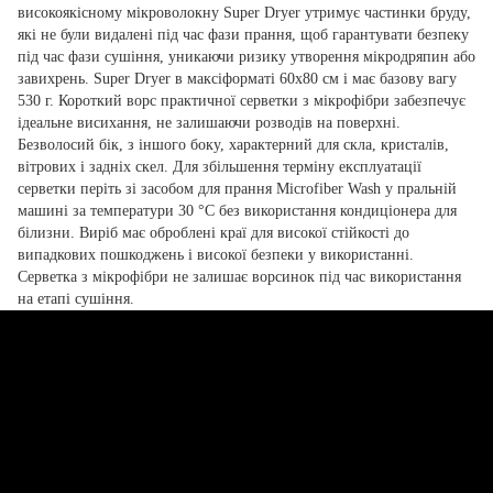
високоякісному мікроволокну Super Dryer утримує частинки бруду,
які не були видалені під час фази прання, щоб гарантувати безпеку
під час фази сушіння, уникаючи ризику утворення мікродряпин або
завихрень. Super Dryer в максіформаті 60x80 см і має базову вагу
530 г. Короткий ворс практичної серветки з мікрофібри забезпечує
ідеальне висихання, не залишаючи розводів на поверхні.
Безволосий бік, з іншого боку, характерний для скла, кристалів,
вітрових і задніх скел. Для збільшення терміну експлуатації
серветки періть зі засобом для прання Microfiber Wash у пральній
машині за температури 30 °C без використання кондиціонера для
білизни. Виріб має оброблені краї для високої стійкості до
випадкових пошкоджень і високої безпеки у використанні.
Серветка з мікрофібри не залишає ворсинок під час використання
на етапі сушіння.