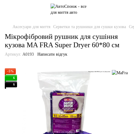
Аксесуари для миття
Серветки та рушники для сушки кузова
Се
Мікрофібровий рушник для сушіння
кузова MA FRA Super Dryer 60*80 см
Артикул:
A0193
Написати відгук
−5%
6
6