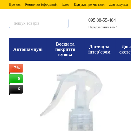
Перейти до основного контенту
Про нас
Контактна інформація
Блог
Відгуки про магазин
Для покупця
095 88-55-484
Передзвонити вам?
Воски та
Догляд за
Догл
Автошампуні
покриття
інтер'єром
ексте
кузова
−7%
6
6