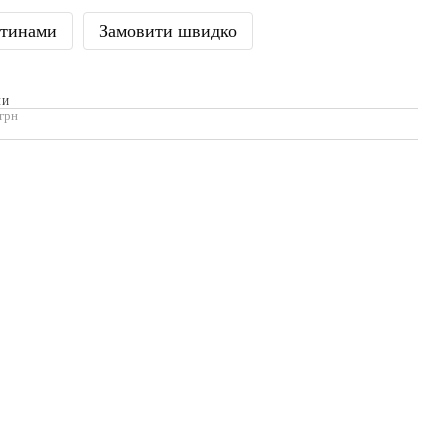
стинами
Замовити швидко
МИ
 грн