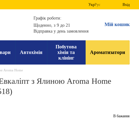
Укр
Рус
Вхід
Графік роботи:
Мій кошик
Щоденно, з 9 до 21
Відправка у день замовлення
Побутова
вари
Автохімія
хімія та
Ароматизатори
клінінг
ри Aroma Home
л Евкаліпт з Ялиною Aroma Home
18)
В бажання