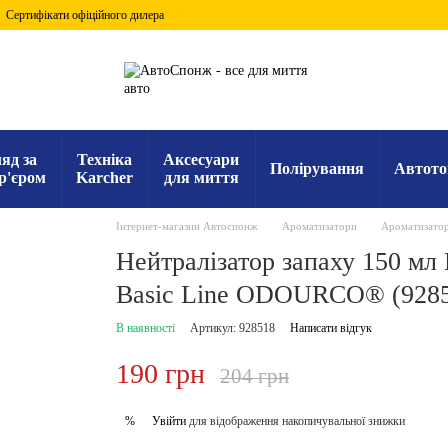
Сертифікати офіційного дилера
яд за
Техніка
Аксесуари
Полірування
Автото
р'єром
Karcher
для миття
Інтернет-магазин Автоспонж
Ароматизатори
Ароматизато
Нейтралізатор запаху 150 м
Basic Line ODOURCO® (9285
В наявності
Артикул: 928518
Написати відгук
190 грн
204 грн
Увійти
для відображення накопичувальної знижки
%