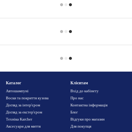
Каталог
Клієнтам
Автошампуні
Вхід до кабінету
Воски та покриття кузова
Про нас
Догляд за інтер'єром
Контактна інформація
Догляд за екстер'єром
Блог
Техніка Karcher
Відгуки про магазин
Аксесуари для миття
Для покупця