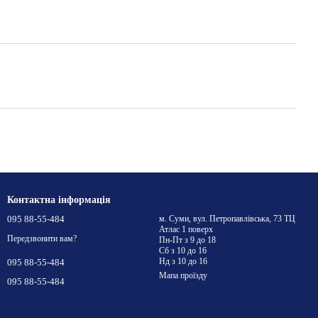
Контактна інформація
095 88-55-484
м. Суми, вул. Петропавлівська, 73 ТЦ
Атлас 1 поверх
Передзвонити вам?
Пн-Пт з 9 до 18
Сб з 10 до 16
Нд з 10 до 16
095 88-55-484
Мапа проїзду
095 88-55-484