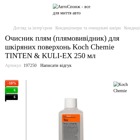
Догляд за інтер'єром
Кондиціонери та очищувачі шкіри
Кондиці
Очисник плям (плямовивідник) для
шкіряних поверхонь Koch Chemie
TINTEN & KULI-EX 250 мл
Артикул:
197250
Написати відгук
−10%
6
6