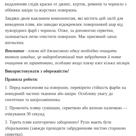
видаленням слідів краски от джинс, курток, ременів та чорнило з
оббивки шкіри та жорстких поверхонь.
Завдяки двом важливим компонентам, які містить цей засіб для
виведення плям, він швидко відокремлює поверхневий шар від
чужорідних фарб і чорнила. Отже, за допомогою серветки,
залишається легко очистити поверхню. Має приємний запах
апельсина.
Внимание
- плями від джинсового одягу необхідно очищати
якомога швидше, це найпроблемніший тип забруднення й повне
очищення не гарантовано, особливо якщо пляму вже кілька місяців.
Використовувати з обережністю!
Правила роботи:
1. Перед нанесенням на поверхню, перевірити стійкість фарби на
невидимій частині тканини або шкіри. Особливу увагу до
синтетики та шкірозамінника.
2. Промочіть пляму сумішшю, серветкою або ватною паличкою —
очікування 30 секунд.
3. Тереть плям категорично заборонено! Рухи мають бути
зборальними (завжди проходити забрудненням чистою стороною
серветки).