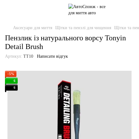
Аксесуари для миття
Щітки та пензлі для чищення
Щітки та пен
Пензлик із натурального ворсу Tonyin
Detail Brush
Артикул:
TT10
Написати відгук
−5%
6
6