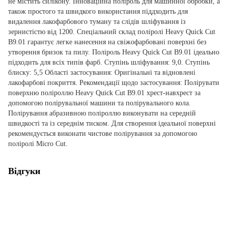
не містить силікону. Інноваційна поліроль для машинної обробки, а
також простого та швидкого використання піддходить для
видалення лакофарбового туману та слідів шліфування із
зернистістю від 1200. Спеціальний склад поліролі Heavy Quick Cut
B9.01 гарантує легке нанесення на свіжофарбовані поверхні без
утворення бризок та пилу. Поліроль Heavy Quick Cut B9.01 ідеально
підходить для всіх типів фарб. Ступінь шліфування: 9,0. Ступінь
блиску: 5,5 Області застосування: Оригінальні та відновлені
лакофарбові покриття. Рекомендації щодо застосування: Полірувати
поверхню поліроллю Heavy Quick Cut B9.01 хрест-навхрест за
допомогою полірувальної машини та полірувального кола.
Полірування абразивною поліроллю виконувати на середній
швидкості та із середнім тиском. Для створення ідеальної поверхні
рекомендується виконати чистове полірування за допомогою
поліролі Micro Cut.
Відгуки