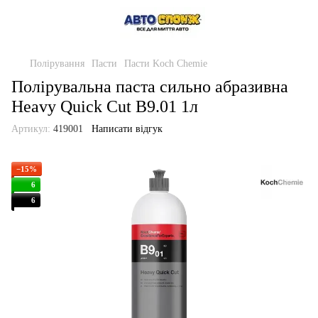
Полірування
Пасти
Пасти Koch Chemie
Полірувальна паста сильно абразивна
Heavy Quick Cut B9.01 1л
Артикул:
419001
Написати відгук
−15%
6
6