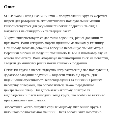
Опис
SGCB Wool Cutting Pad Ø150 mm – полірувальний круг із жорсткої
шерсті для роторних та ексцентрикових полірувальних машин.
Використовується для усунення глибоких подряпин та слідів
матування на стандартних та твердих лаках.
У крузі використовується два типи ворсинок, різної довжини та
щільності. Вони секційно зібрані щільним малюнком у клітинку.
При цьому загальна довжина ворсу не перевищує сім міліметрів.
Ворсинки зібрані на подушці товщиною 10 мм із піноматеріалу на
основі поліестеру. Вона амортизує нерівномірний тиск на поверхні,
зводячи до мінімуму ризик появи глибоких подряпин.
Оскільки круги з шерсті відчутно нагріваються під час полірування,
додаткове завдання подушки – відвести тепло від круга. Для
підвищення ефективності тепловідведення та зниження ризику
перегріву поверхонь, що обробляються, також передбачено
центральний отвір. Він допомагає нагрітому повітрю та
відпрацьованій пасті виходити з-під круга, що особливо важливо
при тривалому поліруванні.
Зносостійка Velcro-липучка сприяє міцному зчепленню круга з
підошвою полірувальної машини. Після роботи круг необхідно