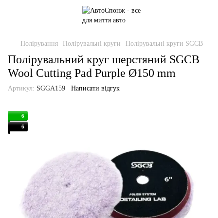
Полірування
Полірувальні круги
Полірувальні круги SGCB
Полірувальний круг шерстяний SGCB
Wool Cutting Pad Purple Ø150 mm
Артикул:
SGGA159
Написати відгук
6
6