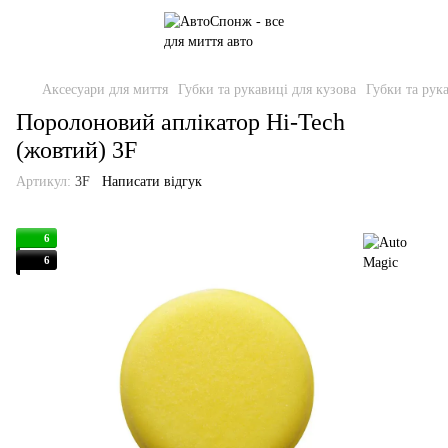
Аксесуари для миття
Губки та рукавиці для кузова
Губки та рук
Поролоновий аплікатор Hi-Tech
(жовтий) 3F
Артикул:
3F
Написати відгук
6
6