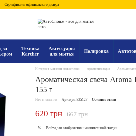
Сертификаты официального дилера
д за
Техника
Аксессуары
Полировка
Автото
ьером
Karcher
для мытья
Интернет-магазин Автоспонж
Ароматизаторы
Ароматизат
Ароматическая свеча Aroma Ho
155 г
Нет в наличии
Артикул: 835127
Оставить отзыв
620 грн
667 грн
Войти
для отображения накопительной скидки
%