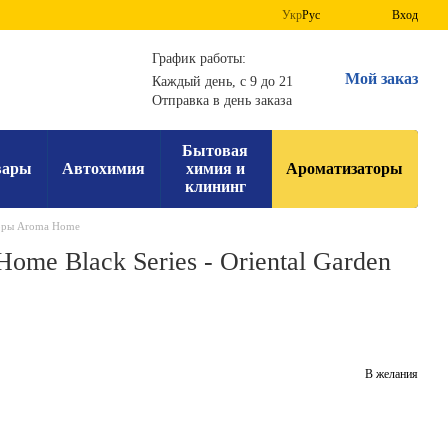
Укр
Рус
Вход
График работы:
Мой заказ
Каждый день, с 9 до 21
Отправка в день заказа
Бытовая
вары
Автохимия
химия и
Ароматизаторы
клининг
оры Aroma Home
me Black Series - Oriental Garden
В желания