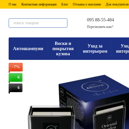
Перейти к основному контенту
О нас
Контактная информация
Блог
Отзывы о магазине
Для покупателя
095 88-55-484
Перезвонить вам?
Воски и
Уход за
Ухо
Автошампуни
покрытия
интерьером
интер
кузова
−7%
6
6