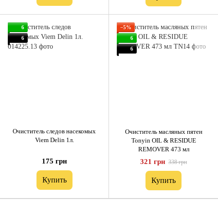
6
−5%
6
6
6
Очиститель следов насекомых
Очиститель масляных пятен
Viem Delin 1л.
Tonyin OIL & RESIDUE
REMOVER 473 мл
175 грн
321 грн
338 грн
Купить
Купить