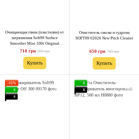
Очищающая глина (пластилин) от
Очиститель смолы и гудрона
загрязнения Soft99 Surface
SOFT99 02026 New Pitch Cleaner
Smoother Mini 100г Original
Japan
710 грн
650 грн
835 грн
765 грн
Купить
Купить
−15%
6
6
6
6