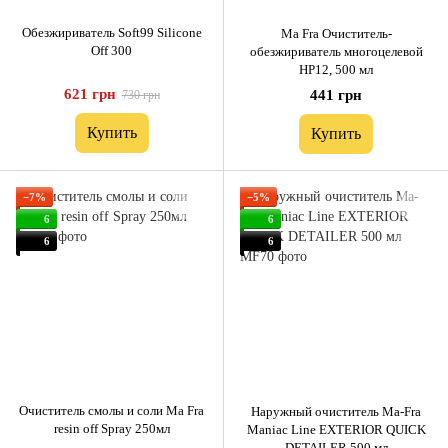
Обезжириватель Soft99 Silicone
Ma Fra Очиститель-
Off 300
обезжириватель многоцелевой
HP12, 500 мл
621 грн
441 грн
730 грн
Купить
Купить
−7%
−5%
6
6
6
6
Очиститель смолы и соли Ma Fra
Наружный очиститель Ma-Fra
resin off Spray 250мл
Maniac Line EXTERIOR QUICK
DETAILER 500 мл