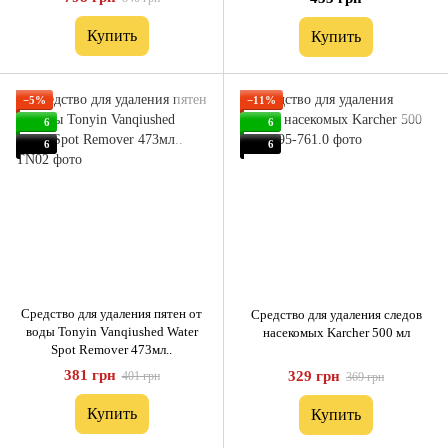
Купить
Купить
−5%
−11%
6
6
6
6
Средство для удаления пятен от
Средство для удаления следов
воды Tonyin Vanqiushed Water
насекомых Karcher 500 мл
Spot Remover 473мл..
381 грн
329 грн
401 грн
369 грн
Купить
Купить