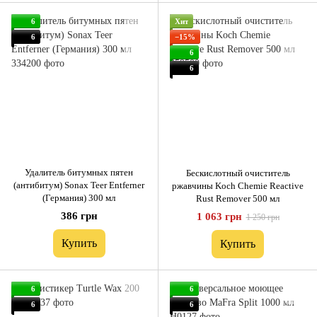
6
Хит
6
−15%
6
6
Удалитель битумных пятен
Бескислотный очиститель
(антибитум) Sonax Teer Entferner
ржавчины Koch Chemie Reactive
(Германия) 300 мл
Rust Remover 500 мл
386 грн
1 063 грн
1 250 грн
Купить
Купить
6
6
6
6