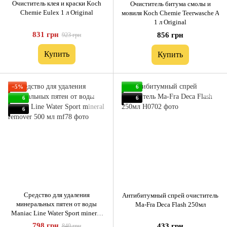
Очиститель клея и краски Koch
Очиститель битума смолы и
Chemie Eulex 1 л Original
мовиля Koch Chemie Teerwasche A
1 л Original
831 грн
856 грн
923 грн
Купить
Купить
−5%
6
6
6
6
Средство для удаления
Антибитумный спрей очиститель
минеральных пятен от воды
Ma-Fra Deca Flash 250мл
Maniac Line Water Sport mineral
remover 500 мл
798 грн
433 грн
840 грн