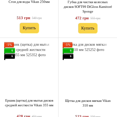
Cгон для воды Vikan 250мм
Губка для чистки колесных
дисков SOFT99 DiGloss Kamitoré
Sponge
513 грн
472 грн
540 грн
555 грн
Купить
Купить
−5%
−5%
6
6
6
6
Ершик (щетка) для мытья дисков
Щетка для дисков мягкая Vikan
средней жесткости Vikan 355 мм
310 мм
428 грн
523 грн
451 грн
550 грн