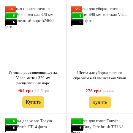
−5%
−5%
6
6
6
6
Ручная прорезиненная щетка
Щетка для уборки снега со
Vikan мягкая 320 мм
скребком 490 мм жесткая Vikan
расщепленный ворс
964 грн
278 грн
1 015 грн
293 грн
Купить
Купить
6
6
6
6