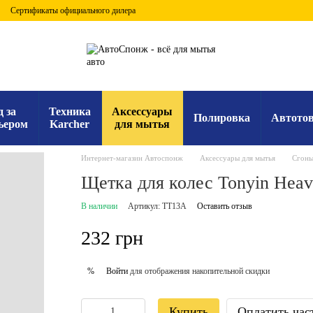
Сертификаты официального дилера
д за
Техника
Аксессуары
Полировка
Автото
ьером
Karcher
для мытья
Интернет-магазин Автоспонж
Аксессуары для мытья
Сгоны
Щетка для колес Tonyin Heavy
В наличии
Артикул: TT13A
Оставить отзыв
232 грн
Войти
для отображения накопительной скидки
%
Купить
Оплатить час