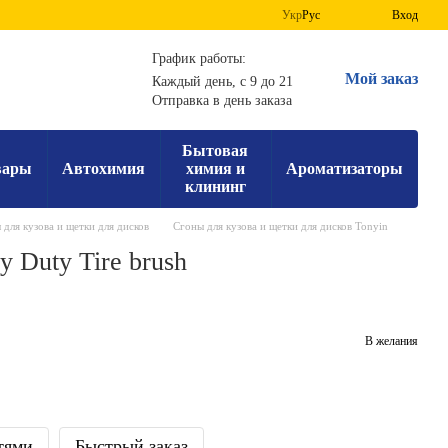
Укр
Рус
Вход
График работы:
Мой заказ
Каждый день, с 9 до 21
Отправка в день заказа
Бытовая
вары
Автохимия
химия и
Ароматизаторы
клининг
 для кузова и щетки для дисков
Сгоны для кузова и щетки для дисков Tonyin
 Duty Tire brush
В желания
тями
Быстрый заказ