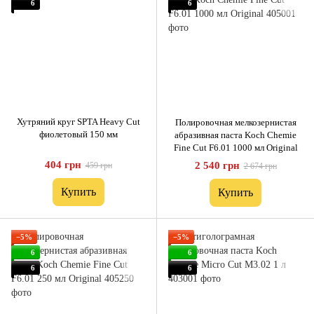
6
6
Хутряний круг SPTA Heavy Cut
Полировочная мелкозернистая
фиолетовый 150 мм
абразивная паста Koch Chemie
Fine Cut F6.01 1000 мл Original
404 грн
2 540 грн
459 грн
2 674 грн
Купить
Купить
−5%
−5%
6
6
6
6