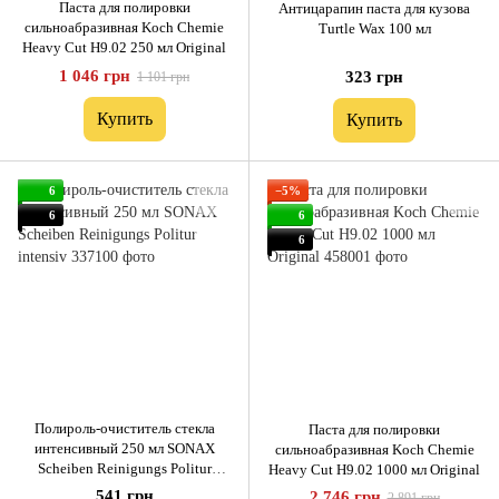
Паста для полировки
Антицарапин паста для кузова
сильноабразивная Koch Chemie
Turtle Wax 100 мл
Heavy Cut H9.02 250 мл Original
1 046 грн
323 грн
1 101 грн
Купить
Купить
6
−5%
6
6
6
Полироль-очиститель стекла
Паста для полировки
интенсивный 250 мл SONAX
сильноабразивная Koch Chemie
Scheiben Reinigungs Politur
Heavy Cut H9.02 1000 мл Original
intensiv
541 грн
2 746 грн
2 891 грн