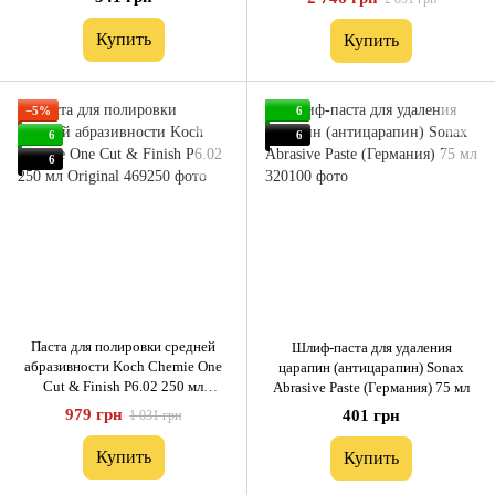
Купить
Купить
−5%
6
6
6
6
Паста для полировки средней
Шлиф-паста для удаления
абразивности Koch Chemie One
царапин (антицарапин) Sonax
Cut & Finish P6.02 250 мл
Abrasive Paste (Германия) 75 мл
Original
979 грн
401 грн
1 031 грн
Купить
Купить