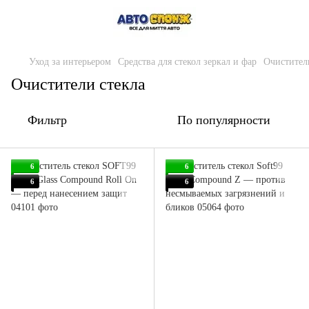
Уход за интерьером
Средства для стекол зеркал и фар
Очистител
Очистители стекла
Фильтр
По популярности
6
6
6
6