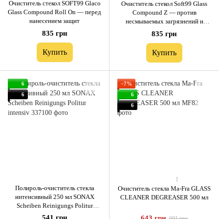
Очиститель стекол SOFT99 Glaco
Очиститель стекол Soft99 Glass
Glass Compound Roll On — перед
Compound Z — против
нанесением защит
несмываемых загрязнений и
бликов
835 грн
835 грн
Купить
Купить
6
−7%
6
6
6
1
Полироль-очиститель стекла
Очиститель стекла Ma-Fra GLASS
интенсивный 250 мл SONAX
CLEANER DEGREASER 500 мл
Scheiben Reinigungs Politur
intensiv
541 грн
643 грн
691 грн