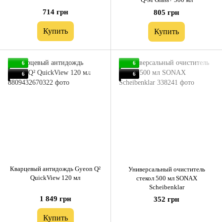
714 грн
805 грн
Купить
Купить
6
6
6
6
Кварцевый антидождь Gyeon Q²
Универсальный очиститель
QuickView 120 мл
стекол 500 мл SONAX
Scheibenklar
1 849 грн
352 грн
Купить