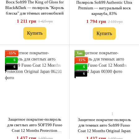
Воск Soft99 The King of Gloss for
Полироль Soft99 Authentic Ultra
Black&Dark — полироль "Король
Premium — натуральный воск
блеска" для тёмных автомобилей
карнауба, 83%
1 211 грн
1 794 грн
1 425 грн
2 110 грн
Купить
Купить
−15%
Хит
6
−15%
6
6
6
1
Защитное покрытие-полироль
Защитное покрытие-полироль
для светлых авто SOFT99 Fusso
для темных авто Soft99 Fusso
Coat 12 Months Protection
Coat 12 Months Original Japan
Original Japan
1 437 грн
1 437 грн
1 690 грн
1 690 грн