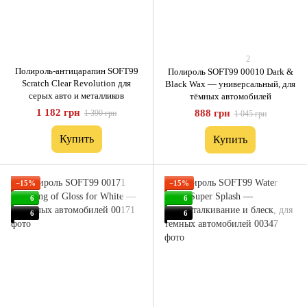
2
Полироль-антицарапин SOFT99
Полироль SOFT99 00010 Dark &
Scratch Clear Revolution для
Black Wax — универсальный, для
серых авто и металликов
тёмных автомобилей
1 182 грн
888 грн
1 390 грн
1 045 грн
Купить
Купить
−15%
−15%
6
6
6
6