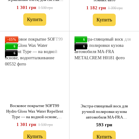
автомобилей
1 301 грн
1 182 грн
1 530 грн
1 390 грн
Купить
Купить
−15%
6
6
6
6
Восковое покрытие SOFT99
Экстра-глянцевый воск для
Hydro Gloss Wax Water Repellent
ручной полировки кузова
Type — на водной основе,
автомобиля MA-FRA
водоотталкивание
METALCREM
1 301 грн
593 грн
1 530 грн
Купить
Купить