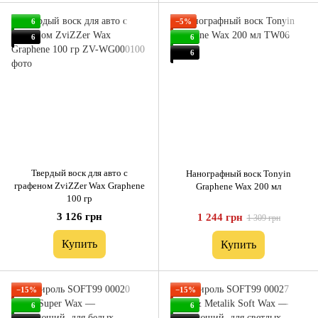
6
−5%
6
6
6
Твердый воск для авто с
Нанографный воск Tonyin
графеном ZviZZer Wax Graphene
Graphene Wax 200 мл
100 гр
3 126 грн
1 244 грн
1 309 грн
Купить
Купить
−15%
−15%
6
6