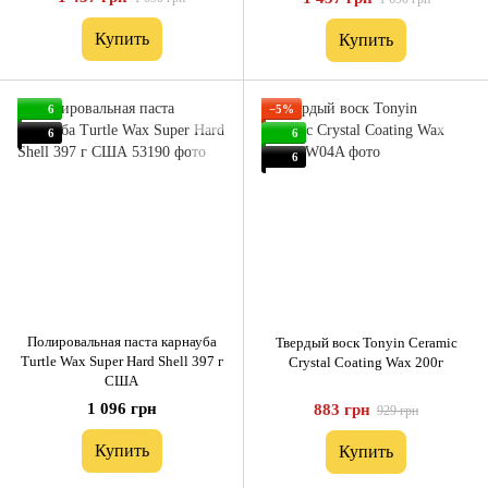
Купить
Купить
6
−5%
6
6
6
Полировальная паста карнауба
Твердый воск Tonyin Ceramic
Turtle Wax Super Hard Shell 397 г
Crystal Coating Wax 200г
США
1 096 грн
883 грн
929 грн
Купить
Купить