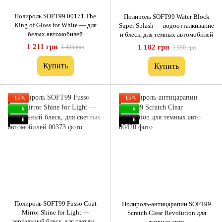
Полироль SOFT99 00171 The
Полироль SOFT99 Water Block
King of Gloss for White — для
Super Splash — водоотталкивание
белых автомобилей
и блеск, для темных автомобилей
1 211 грн
1 182 грн
1 425 грн
1 390 грн
Купить
Купить
−15%
−15%
6
6
6
6
Полироль SOFT99 Fusso Coat
Полироль-антицарапин SOFT99
Mirror Shine for Light —
Scratch Clear Revolution для
зеркальный блеск, для светлых
темных авто