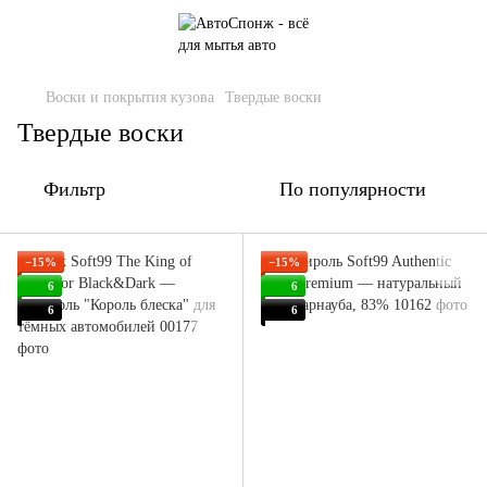
Воски и покрытия кузова
Твердые воски
Твердые воски
Фильтр
По популярности
−15%
−15%
6
6
6
6