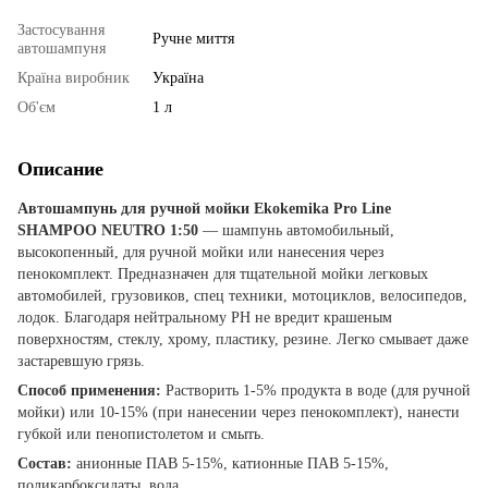
Застосування
Ручне миття
автошампуня
Країна виробник
Україна
Об'єм
1 л
Описание
Автошампунь для ручной мойки Ekokemika Pro Line
SHAMPOO NEUTRO 1:50
— шампунь автомобильный,
высокопенный, для ручной мойки или нанесения через
пенокомплект. Предназначен для тщательной мойки легковых
автомобилей, грузовиков, спец техники, мотоциклов, велосипедов,
лодок. Благодаря нейтральному PH не вредит крашеным
поверхностям, стеклу, хрому, пластику, резине. Легко смывает даже
застаревшую грязь.
Способ применения:
Растворить 1-5% продукта в воде (для ручной
мойки) или 10-15% (при нанесении через пенокомплект), нанести
губкой или пенопистолетом и смыть.
Состав:
анионные ПАВ 5-15%, катионные ПАВ 5-15%,
поликарбоксилаты, вода.